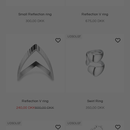
Small Reflection ring
Reflection V ring
Salgspris
Salgspris
300,00 DKK
675,00 DKK
UDSOLGT
Reflection V ring
Swirl Ring
Salgspris
Normalpris
Salgspris
240,00 DKK
600,00 DKK
350,00 DKK
UDSOLGT
UDSOLGT