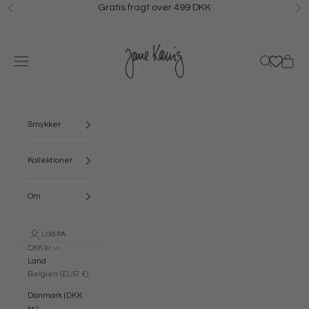
Spring til indhold
Gratis fragt over 499 DKK
Forrige
N
Jane Kønig
Menu
Søg
Kurv
Smykker
Kollektioner
Om
LOG PÅ
DKK kr.
Land
Belgien (EUR €)
Danmark (DKK
kr.)