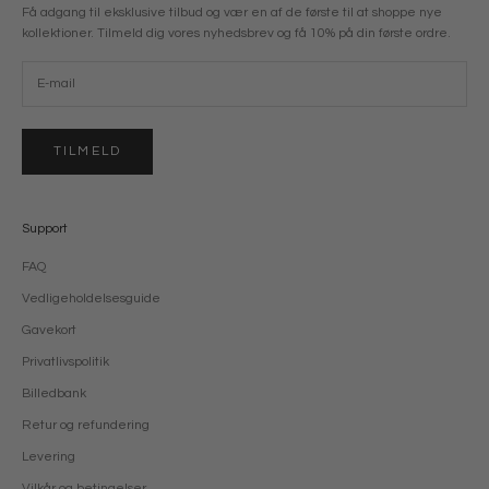
Få adgang til eksklusive tilbud og vær en af de første til at shoppe nye
kollektioner. Tilmeld dig vores nyhedsbrev og få 10% på din første ordre.
TILMELD
Support
FAQ
Vedligeholdelsesguide
Gavekort
Privatlivspolitik
Billedbank
Retur og refundering
Levering
Vilkår og betingelser