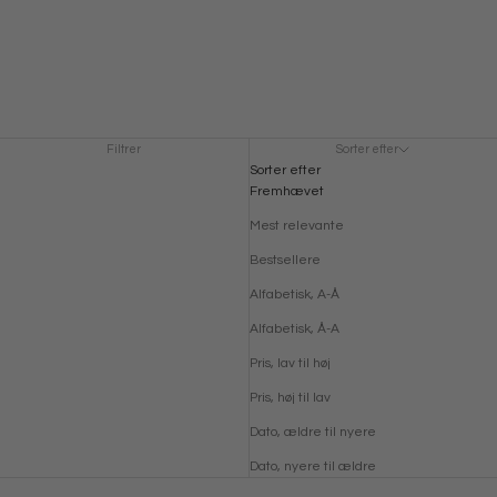
Filtrer
Sorter efter
Sorter efter
Fremhævet
Mest relevante
Bestsellere
Alfabetisk, A-Å
Alfabetisk, Å-A
Pris, lav til høj
Pris, høj til lav
Dato, ældre til nyere
Dato, nyere til ældre