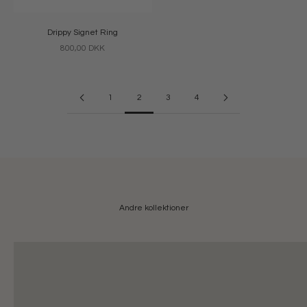
Drippy Signet Ring
Salgspris
800,00 DKK
1
2
3
4
Orbis
Jane 
Andre kollektioner
SHOP