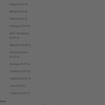
Norge (EUR €)
Østrig (EUR €)
Polen (EUR €)
Portugal (EUR €)
SAR Hongkong
(EUR €)
Spanien (EUR €)
Storbritannien
(EUR €)
Sverige (EUR €)
Tjekkiet (EUR €)
Tyskland (EUR €)
USA (EUR €)
Ungarn (EUR €)
Ringe
Jane Kønigs univers af ringe rummer noget for enhver smag. Kontrasterne
Kurv
opstår i mødet mellem det enkle, klassiske og det finurlige. Sortimentet af