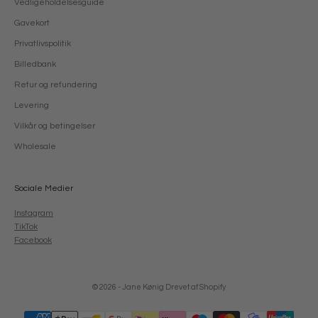
Vedligeholdelsesguide
Gavekort
Privatlivspolitik
Billedbank
Retur og refundering
Levering
Vilkår og betingelser
Wholesale
Sociale Medier
Instagram
TikTok
Facebook
© 2026 - Jane Kønig
Drevet af Shopify