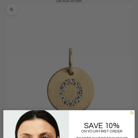
Din kurv er tom
Zoom
SAVE 10%
ON YOUR FIRST ORDER
As a member, you get exclusive access to new