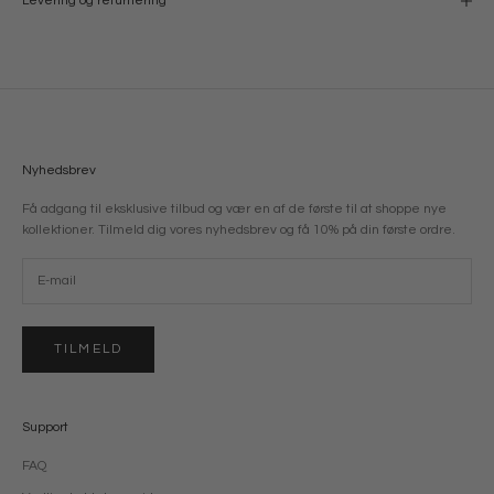
Levering og returnering
Nyhedsbrev
Få adgang til eksklusive tilbud og vær en af de første til at shoppe nye
kollektioner. Tilmeld dig vores nyhedsbrev og få 10% på din første ordre.
TILMELD
Support
FAQ