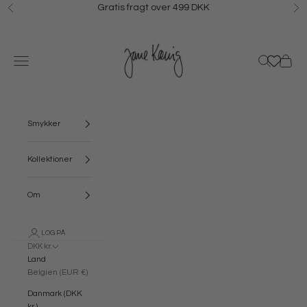
Spring til indhold
Gratis fragt over 499 DKK
Forrige
N
Jane Kønig
Menu
Søg
Kurv
Smykker
Kollektioner
Om
LOG PÅ
DKK kr.
Land
Belgien (EUR €)
Danmark (DKK
kr.)