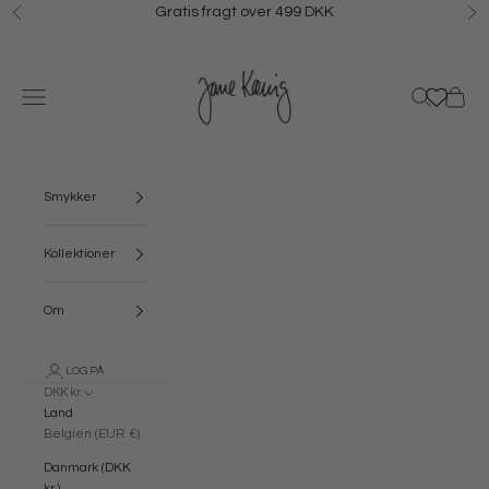
Spring til indhold
Gratis fragt over 499 DKK
Forrige
N
Jane Kønig
Menu
Søg
Kurv
Smykker
Kollektioner
Om
LOG PÅ
DKK kr.
Land
Belgien (EUR €)
Danmark (DKK
kr.)