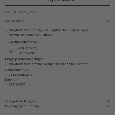
Føj til ønskeliste
SKU: GULD-LTL_HEART
Specifications
Mulighed for afhentning hos Flagship Store Copenhagen
Normalt klar inden for 24 timer
Vis butiksinformation
Small Lovetag
Heart symbol
Flagship Store Copenhagen
Mulighed for afhentning, Normalt klar inden for 24 timer
Gothersgade 54
1123 København K
Danmark
+4533158687
Vedligeholdelsesguide
Levering og returnering