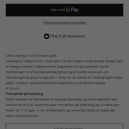
Flere betalingsmuligheder
Tilføj til Ønskeskyen
Lille Lovetag i mat 14 karat guld.
Lovetag’et måler 9 mm i diameter. Du kan skabe et personligt design ved
at vælge mellem indgraverede bogstaver, tal og symbolet hjerte.
Vedhænget er et symbol på kærlighed og er derfor ideel som en
betydningsfuld gave til dig selv – eller en du holder af. Vedhænget findes
også i mellem, og kombinationsmulighederne er derfor mange
Ø: 9 mm
Fremstillet på bestilling
Dette smykke er håndlavet af vores guldsmede, og leveringstiden kan
variere en smule. Hvert smykke fremstilles på bestilling og vil være klar
inden for 1–2 uger — en omtænksom og ansvarlig måde at skabe på
uden overproduktion.