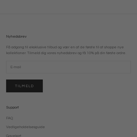
Nyhedsbrev
Få adgang til eksklusive tilbud og vær en af de første til at shoppe nye
kollektioner. Tilmeld dig vores nyhedsbrev og få 10% på din første ordre.
TILMELD
Support
FAQ
Vedligeholdelsesguide
Gavekort