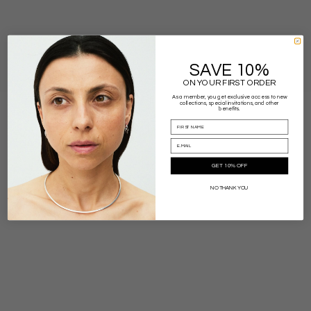
SAVE 10%
HALF MOON
ON YOUR FIRST ORDER
As a member, you get exclusive access to new
collections, special invitations, and other
benefits.
GET 10% OFF
NO THANK YOU