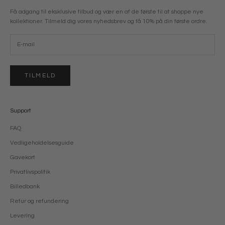
Få adgang til eksklusive tilbud og vær en af de første til at shoppe nye
kollektioner. Tilmeld dig vores nyhedsbrev og få 10% på din første ordre.
TILMELD
Support
FAQ
Vedligeholdelsesguide
Gavekort
Privatlivspolitik
Billedbank
Retur og refundering
Levering