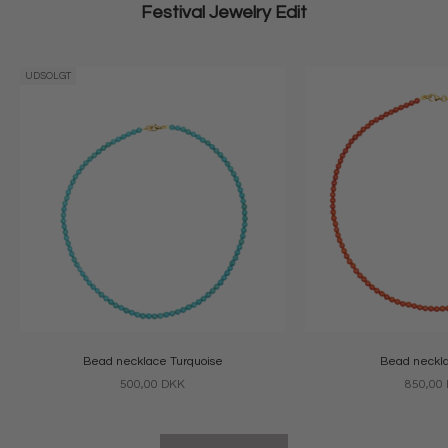
Festival Jewelry Edit
UDSOLGT
Bead necklace Turquoise
Bead neckla
Salgspris
Salgspri
500,00 DKK
850,00