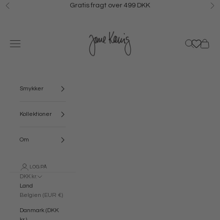
Spring til indhold
Gratis fragt over 499 DKK
Forrige
N
Jane Kønig
Menu
Søg
Kurv
Smykker
Kollektioner
Om
LOG PÅ
DKK kr.
Land
Belgien (EUR €)
Danmark (DKK
kr.)