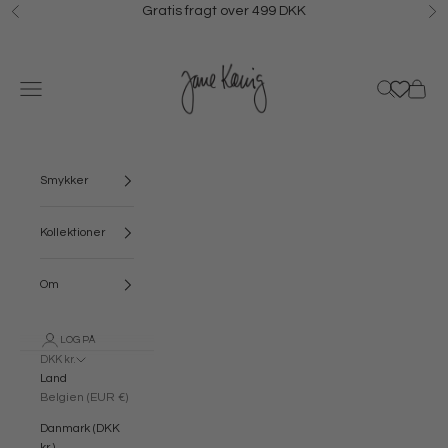
Spring til indhold
Gratis fragt over 499 DKK
Forrige
N
Jane Kønig
Menu
Søg
Kurv
Smykker
Kollektioner
Om
LOG PÅ
DKK kr.
Land
Belgien (EUR €)
Danmark (DKK
kr.)