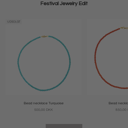
Festival Jewelry Edit
UDSOLGT
Bead necklace Turquoise
Bead neckla
Salgspris
Salgspri
500,00 DKK
850,00