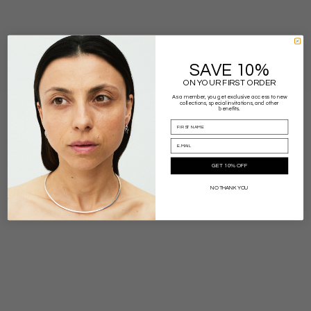
SAVE 10%
HALF MOON
ON YOUR FIRST ORDER
As a member, you get exclusive access to new
collections, special invitations, and other
benefits.
GET 10% OFF
NO THANK YOU