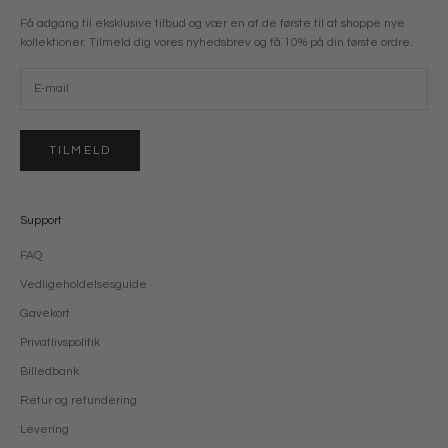
Få adgang til eksklusive tilbud og vær en af de første til at shoppe nye
kollektioner. Tilmeld dig vores nyhedsbrev og få 10% på din første ordre.
TILMELD
Support
FAQ
Vedligeholdelsesguide
Gavekort
Privatlivspolitik
Billedbank
Retur og refundering
Levering