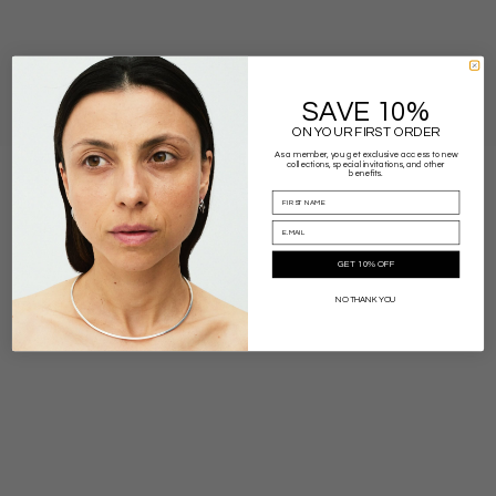
SAVE 10%
HALF MOON
ON YOUR FIRST ORDER
As a member, you get exclusive access to new
collections, special invitations, and other
benefits.
GET 10% OFF
NO THANK YOU