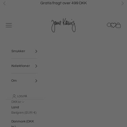
Spring til indhold
Gratis fragt over 499 DKK
Forrige
N
Jane Kønig
Menu
Søg
Kurv
Smykker
Kollektioner
Om
LOG PÅ
DKK kr.
Land
Belgien (EUR €)
Danmark (DKK
kr.)