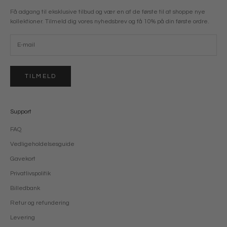
Få adgang til eksklusive tilbud og vær en af de første til at shoppe nye
kollektioner. Tilmeld dig vores nyhedsbrev og få 10% på din første ordre.
TILMELD
Support
FAQ
Vedligeholdelsesguide
Gavekort
Privatlivspolitik
Billedbank
Retur og refundering
Levering