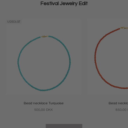
Festival Jewelry Edit
UDSOLGT
Bead necklace Turquoise
Bead neckla
Salgspris
Salgspri
500,00 DKK
850,00