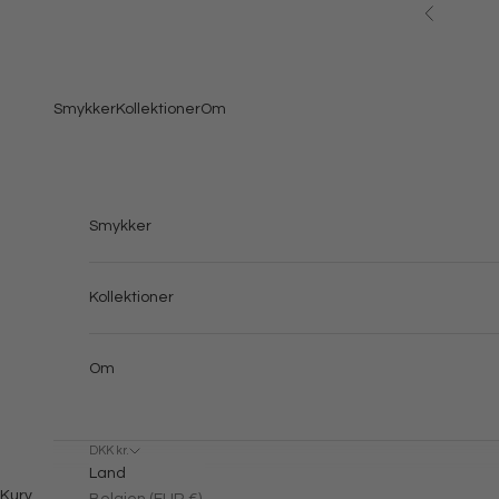
Spring til indhold
Forrige
Smykker
Kollektioner
Om
Smykker
Kollektioner
Om
DKK kr.
Land
Kurv