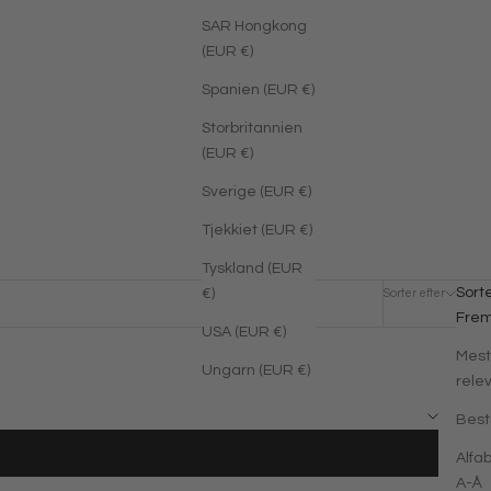
SAR Hongkong
(EUR €)
Spanien (EUR €)
Storbritannien
(EUR €)
Sverige (EUR €)
Tjekkiet (EUR €)
Tyskland (EUR
Sorte
€)
Sorter efter
Filtrer
Fre
USA (EUR €)
Mest
Ungarn (EUR €)
rele
Best
Alfab
A-Å