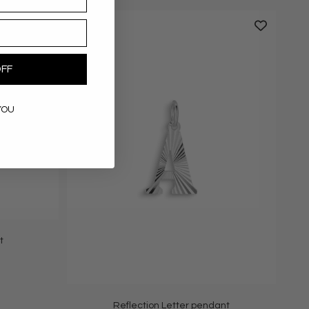
OFF
YOU
t
Reflection Letter pendant