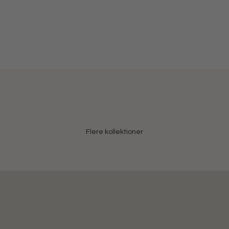
Flere kollektioner
Jane Kønig x Katarina Krebs
N
SHOP