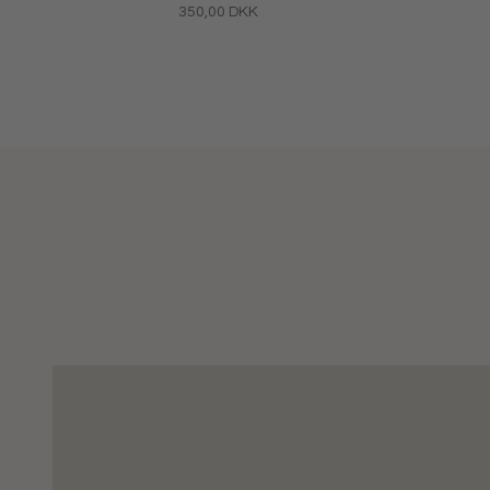
Salgspris
350,00 DKK
Orbis
SHOP