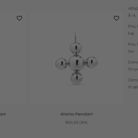
Alfab
Å-A
Pris, 
høj
Pris, 
lav
Dato
til n
Dato
til æ
ant
Atomic Pendant
Salgspris
800,00 DKK