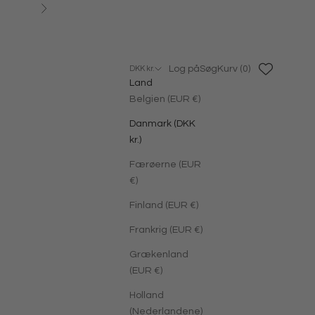
Næste
Log på
Søg
Kurv
Log på
Søg
Kurv (
0
)
DKK kr.
Land
Belgien (EUR €)
Danmark (DKK
kr.)
Færøerne (EUR
€)
Finland (EUR €)
Frankrig (EUR €)
Grækenland
(EUR €)
Holland
(Nederlandene)