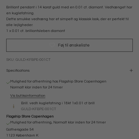
Brilliant pendant i 14 karat guld med en 0.01 ct. diamant. Vedhænget har
en kuglefatning.
Dette smukke vedhæng har et simpelt og klassisk look, der er perfekt til
alle lejligheder.
1 x 0.01 ct. brilliantsleben diamant
Føj til ønskeliste
SKU: GULD-KFBPE-001CT
Specifications
Mulighed for afhentning hos Flagship Store Copenhagen
Normalt klar inden for 24 timer
Vis butiksinformation
Brill. vedh kuglefatning i 18kt 1x0.01 ct brill
GULD-KFBPE-001CT
Flagship Store Copenhagen
Mulighed for afhentning, Normalt klar inden for 24 timer
Gothersgade 54
1123 København K