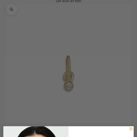
Din kurv er tom
Zoom