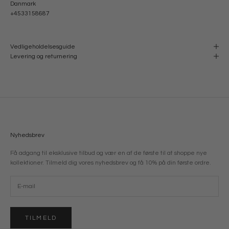
Danmark
+4533158687
Vedligeholdelsesguide
Levering og returnering
Nyhedsbrev
Få adgang til eksklusive tilbud og vær en af de første til at shoppe nye
kollektioner. Tilmeld dig vores nyhedsbrev og få 10% på din første ordre.
TILMELD