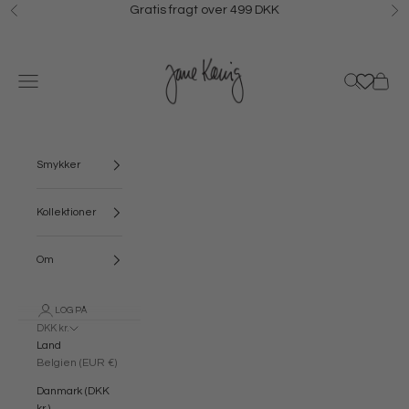
Spring til indhold
Gratis fragt over 499 DKK
Forrige
N
Jane Kønig
Menu
Søg
Kurv
Smykker
Kollektioner
Om
LOG PÅ
DKK kr.
Land
Belgien (EUR €)
Danmark (DKK
kr.)