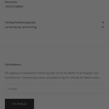
Danmark
+4533158687
Vedligeholdelsesguide
Levering og returnering
Nyhedsbrev
Få adgang til eksklusive tilbud og vær en af de første til at shoppe nye
kollektioner. Tilmeld dig vores nyhedsbrev og få 10% på din første ordre.
TILMELD