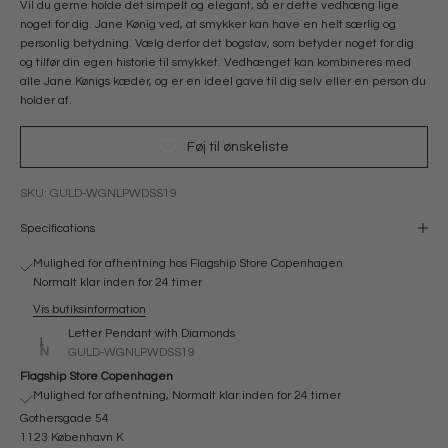
Vil du gerne holde det simpelt og elegant, så er dette vedhæng lige
noget for dig. Jane Kønig ved, at smykker kan have en helt særlig og
personlig betydning. Vælg derfor det bogstav, som betyder noget for dig
og tilfør din egen historie til smykket. Vedhænget kan kombineres med
alle Jane Kønigs kæder, og er en ideel gave til dig selv eller en person du
holder af.
Føj til ønskeliste
SKU: GULD-WGNLPWDSS19
Specifications
Mulighed for afhentning hos Flagship Store Copenhagen
Normalt klar inden for 24 timer
Vis butiksinformation
Letter Pendant with Diamonds
GULD-WGNLPWDSS19
Flagship Store Copenhagen
Mulighed for afhentning, Normalt klar inden for 24 timer
Gothersgade 54
1123 København K