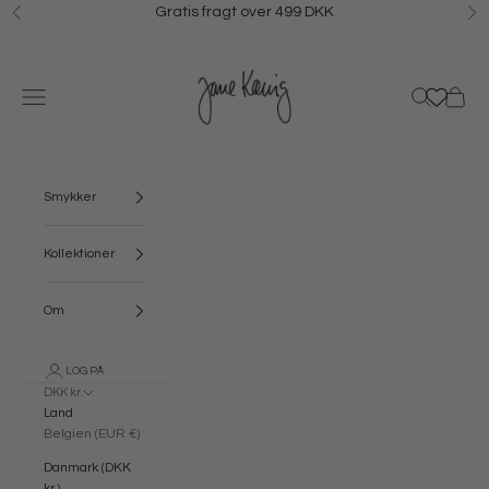
Spring til indhold
Gratis fragt over 499 DKK
Forrige
N
Jane Kønig
Menu
Søg
Kurv
Smykker
Kollektioner
Om
LOG PÅ
DKK kr.
Land
Belgien (EUR €)
Danmark (DKK
kr.)