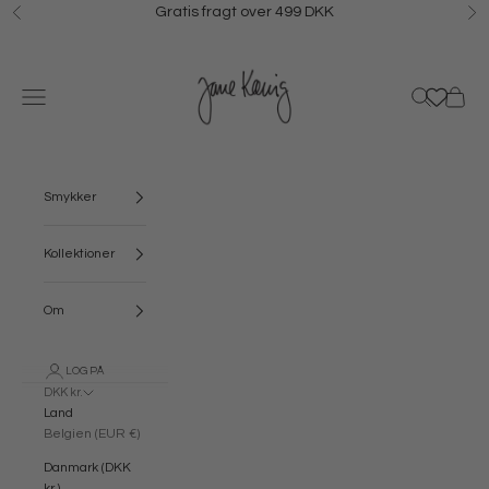
Spring til indhold
Gratis fragt over 499 DKK
Forrige
N
Jane Kønig
Menu
Søg
Kurv
Smykker
Kollektioner
Om
LOG PÅ
DKK kr.
Land
Belgien (EUR €)
Danmark (DKK
kr.)