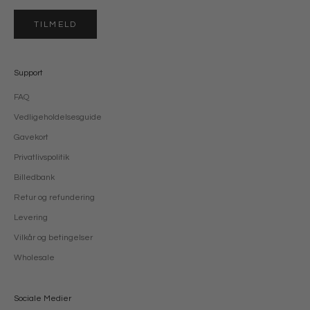
TILMELD
Support
FAQ
Vedligeholdelsesguide
Gavekort
Privatlivspolitik
Billedbank
Retur og refundering
Levering
Vilkår og betingelser
Wholesale
Sociale Medier