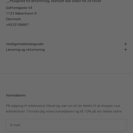
Mulighed for afhentning, Normalt klar inden for 24 timer
Gothersgade 54
1123 København K
Danmark
+4533158687
Vedligeholdelsesguide
Levering og returnering
Nyhedsbrev
Få adgang til eksklusive tilbud og vær en af de første til at shoppe nye
kollektioner. Tilmeld dig vores nyhedsbrev og få 10% på din første ordre.