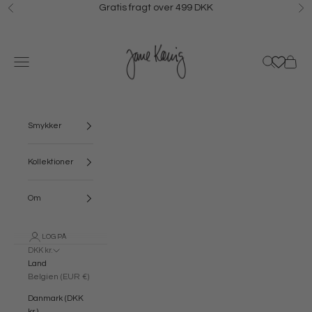
Spring til indhold
Gratis fragt over 499 DKK
Forrige
N
Jane Kønig
Menu
Søg
Kurv
Smykker
Kollektioner
Om
LOG PÅ
DKK kr.
Land
Belgien (EUR €)
Danmark (DKK
kr.)