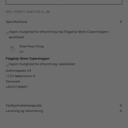
SKU: RPR01-AW2100-G_46
Specifications
Ingen mulighed for afhentning hos Flagship Store Copenhagen i
øjeblikket
Row Pearl Ring
46
Flagship Store Copenhagen
Ingen mulighed for afhentning i øjeblikket
Gothersgade 54
1123 København K
Danmark
+4533158687
Vedligeholdelsesguide
Levering og returnering