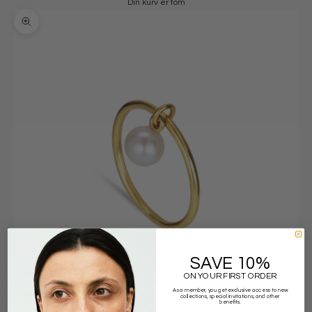
Din kurv er tom
Zoom
SAVE 10%
ON YOUR FIRST ORDER
As a member, you get exclusive access to new
collections, special invitations, and other
benefits.