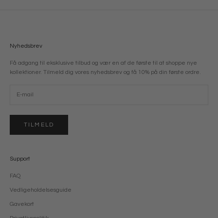
Nyhedsbrev
Få adgang til eksklusive tilbud og vær en af de første til at shoppe nye
kollektioner. Tilmeld dig vores nyhedsbrev og få 10% på din første ordre.
TILMELD
Support
FAQ
Vedligeholdelsesguide
Gavekort