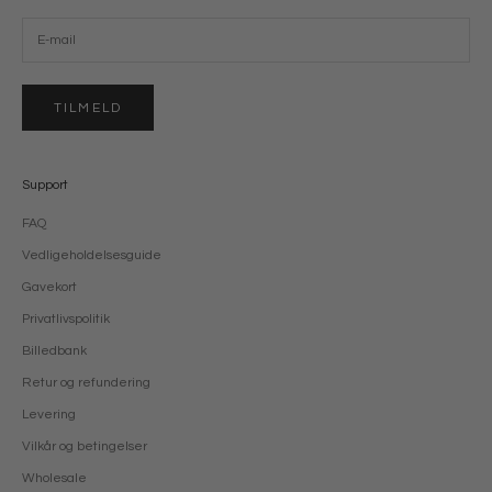
TILMELD
Support
FAQ
Vedligeholdelsesguide
Gavekort
Privatlivspolitik
Billedbank
Retur og refundering
Levering
Vilkår og betingelser
Wholesale