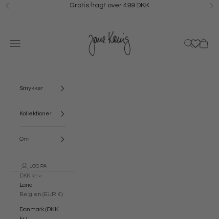
Spring til indhold
Gratis fragt over 499 DKK
Forrige
N
Jane Kønig
Menu
Søg
Kurv
Smykker
Kollektioner
Om
LOG PÅ
DKK kr.
Land
Belgien (EUR €)
Danmark (DKK
kr.)